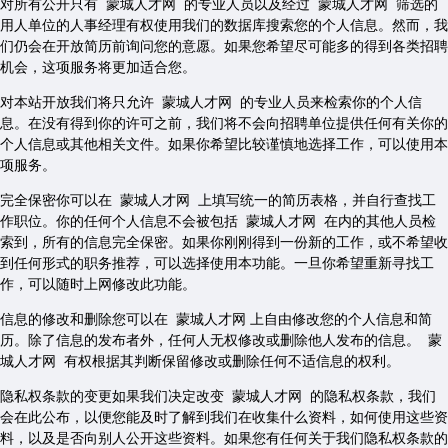
对所有公开只有 蒙城人才网 的专业人员以及经过 蒙城人才网 筛选的
用人单位的人事经理有权使用我们的数据库搜索您的个人信息。然而，我
们仍会在开放简历前询问您的意愿。如果您希望尽可能多的得到各类招聘
机会，这项服务将更加适合您。
对本站开放我们将只允许 蒙城人才网 的专业人员来检索你的个人信
息。在没有得到你的许可之前，我们将不会向招聘单位提供任何有关你的
个人信息或其他相关文件。如果你希望比较谨慎地选择工作，可以使用本
项服务。
完全保密你可以在 蒙城人才网 上填写统一的简历表格，并自行查找工
作职位。你的任何个人信息不会被包括 蒙城人才网 在内的其他人员检
索到，所有的信息完全保密。如果你刚刚得到一份新的工作，或不希望收
到任何形式的职务推荐，可以选择使用本功能。一旦你希望重新寻找工
作，可以随时上网修改此功能。
信息的修改和删除您可以在 蒙城人才网 上自由修改您的个人信息和简
历。除了信息的发布者外，任何人无权修改或删除他人发布的信息。 蒙
城人才网 有权根据其判断保留修改或删除任何不适信息的权利。
隐私权条款的变更如果我们决定改变 蒙城人才网 的隐私权条款，我们
会在此公布，以便您能及时了解到我们在收集什么资料，如何使用这些资
料，以及是否向别人公开这些资料。如果您有任何关于我们隐私权条款的