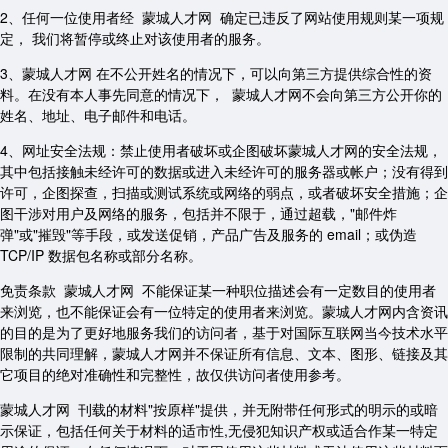
2、任何一位使用者经 蒙城人才网 确定已违反了网站使用规则某一项规
定， 我们将暂停或终止对该使用者的服务。
3、蒙城人才网 在不公开姓名的情况下，可以向第三方提供综合性的资
料。在没有本人事先同意的情况下， 蒙城人才网不会向第三方公开你的
姓名、地址、电子邮件和电话。
4、网址安全法规：禁止使用者破坏或企图破坏蒙城人才网的安全法规，
其中包括接触未经许可的数据或进入未经许可的服务器或帐户；没有得到
许可，企图探查，扫描或测试系统或网络的弱点，或者破坏安全措施；企
图干涉对用户及网络的服务，包括并不限于，通过超载，"邮件炸
弹"或"摧毁"等手段，或发送促销，产品广告及服务的 email；或伪造
TCP/IP 数据包名称或部分名称。
免责条款 蒙城人才网 不能保证某一种职位描述会有一定数目的使用者
来浏览，也不能保证会有一位特定的使用者来浏览。蒙城人才网内含资讯
的目的是为了更好地服务我们的访问者，基于对国际互联网当今技术水平
限制的共同理解，蒙城人才网并不保证所有信息、文本、图形、链接及其
它项目的绝对准确性和完整性，故仅供访问者使用参考。
蒙城人才网 刊载的材料"按原样"提供，并无附带任何形式的明示的或暗
示保证，包括任何关于材料的适市性,无侵犯知识产权或适合作某一特定