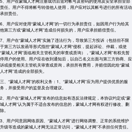
5、用户在蒙城人才网注册成功后需对帐号及密码的使用及安全承担全部
责任。用户不得将帐号转借他人使用，用户应对以其帐号进行的所有活动
承担责任。
6、用户应对使用“蒙城人才网”的一切行为承担责任，如因用户行为给其
他第三方或“蒙城人才网”造成任何损失的，用户应承担赔偿责任。
7、用户在“蒙城人才网”实施了违法行为，导致第三方投诉（包括但不限
于第三方以发函等形式指控“蒙城人才网“侵权，提起诉讼、仲裁，或使
“蒙城人才网”面临相关主管机关的审查或质询），“蒙城人才网”有权先暂
停用户的使用。用户应在收到通知后，以自己名义出面与第三方协商、应
诉或接受相关主管机关审查或质询，承担所有费用，并赔偿因此给“蒙城
人才网”造成的全部损失。
三、“蒙城人才网”的权利义务：1、“蒙城人才网”应为用户提供优质的服
务，并接受用户的监督及合理建议。
2、用户在“蒙城人才网”发布的信息如有违反法律规定，本协议约定或“蒙
城人才网”认为属于不适合发布的信息的，蒙城人才网有权进行修改、删
除。
3、用户同意因网络原因、“蒙城人才网”进行网络调整、正常的系统维护
升级等造成的蒙城人才网无法正常访问，“蒙城人才网”不承担任何责任。