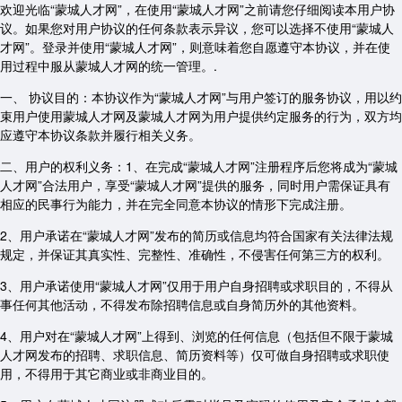
欢迎光临“蒙城人才网”，在使用“蒙城人才网”之前请您仔细阅读本用户协
议。如果您对用户协议的任何条款表示异议，您可以选择不使用“蒙城人
才网”。登录并使用“蒙城人才网”，则意味着您自愿遵守本协议，并在使
用过程中服从蒙城人才网的统一管理。.
一、 协议目的：本协议作为“蒙城人才网”与用户签订的服务协议，用以约
束用户使用蒙城人才网及蒙城人才网为用户提供约定服务的行为，双方均
应遵守本协议条款并履行相关义务。
二、用户的权利义务：1、在完成“蒙城人才网”注册程序后您将成为“蒙城
人才网”合法用户，享受“蒙城人才网”提供的服务，同时用户需保证具有
相应的民事行为能力，并在完全同意本协议的情形下完成注册。
2、用户承诺在“蒙城人才网”发布的简历或信息均符合国家有关法律法规
规定，并保证其真实性、完整性、准确性，不侵害任何第三方的权利。
3、用户承诺使用“蒙城人才网”仅用于用户自身招聘或求职目的，不得从
事任何其他活动，不得发布除招聘信息或自身简历外的其他资料。
4、用户对在“蒙城人才网”上得到、浏览的任何信息（包括但不限于蒙城
人才网发布的招聘、求职信息、简历资料等）仅可做自身招聘或求职使
用，不得用于其它商业或非商业目的。