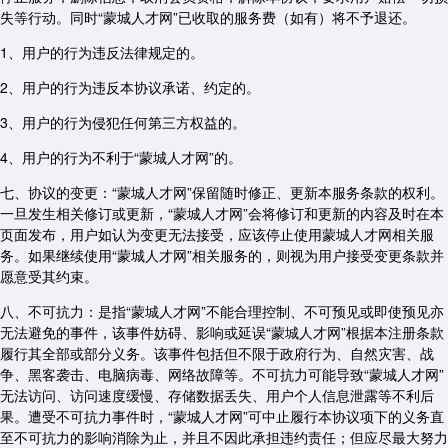
失等行动。同时“蒙城人才网”已收取的服务费（如有）将不予退还。
1、用户的行为违反法律规定的。
2、用户的行为违反本协议承诺、约定的。
3、用户的行为侵犯任何第三方权益的。
4、用户的行为不利于“蒙城人才网”的。
七、协议的变更：“蒙城人才网”保留随时修正、更新本服务条款的权利。
一旦发生相关修订或更新，“蒙城人才网”会将修订和更新的内容及时在本
页面发布，用户如认为变更无法接受，应该停止使用蒙城人才网相关服
务。如果继续使用“蒙城人才网”相关服务的，则视为用户接受变更条款并
愿意受其约束。
八、不可抗力：是指“蒙城人才网”不能合理控制、不可预见或即使预见亦
无法避免的事件，该事件妨碍、影响或延误“蒙城人才网”根据本注册条款
履行其全部或部分义务。该事件包括但不限于政府行为、自然灾害、战
争、黑客袭击、电脑病毒、网络故障等。不可抗力可能导致“蒙城人才网”
无法访问、访问速度缓慢、存储数据丢失、用户个人信息泄露等不利后
果。遭受不可抗力事件时，“蒙城人才网”可中止履行本协议项下的义务直
至不可抗力的影响消除为止，并且不因此承担违约责任；但应尽最大努力