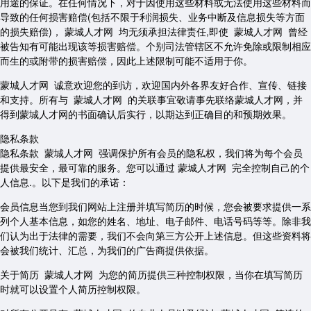
用途的保证。在任何情况下，对于因使用这些材料或无法使用这些材料而
导致的任何损害赔偿(包括不限于利润损失、业务中断及信息损失等方面
的损失赔偿)， 蒙城人才网 均无须承担法律责任,即使 蒙城人才网 曾经
被告知有可能出现该等损害赔偿。个别司法管辖区不允许免除或限制相应
而生的或附带的损害赔偿，因此上述限制可能不适用于你。
蒙城人才网 诚意欢迎您的到访，欢迎国内外各界友好合作、宣传、链接
和支持。所有与 蒙城人才网 的关联事宜敬请事先联络蒙城人才网，并
得到蒙城人才网的书面确认后实行，以期达到正确目的和预期效果。
隐私条款
隐私条款 蒙城人才网 强调保护所有会员的隐私权，我们将为每个会员
提供最安全，最可靠的服务。您可以通过 蒙城人才网 完全控制自己的个
人信息.。以下是我们的承诺：
会员信息当您到我们网站上注册并填写简历的时候，您会被要求提供一系
列个人基本信息，如您的姓名、地址、电子邮件、电话号码等等。除非我
们认为出于法律的需要，我们不会向第三方公开上述信息。但这些资料将
会被我们统计、汇总，为我们的广告商提供依据。
关于简历 蒙城人才网 为您的简历提供三种控制权限，当你在填写简历
时就可以设置个人简历控制权限。